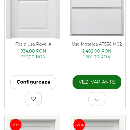
Foaie Usa Royal A
Usa Metalica ATS56-M02
934,00 RON
2.402,00 RON
737,00 RON
1.201,00 RON
Configureaza
VEZI VARIANTE
-21%
-21%