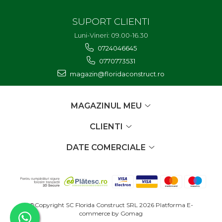
SUPORT CLIENTI
Luni-Vineri: 09.00-16.30
0724046645
0770773531
magazin@floridaconstruct.ro
MAGAZINUL MEU
CLIENTI
DATE COMERCIALE
©Copyright SC Florida Construct SRL 2026
Platforma E-
commerce by Gomag