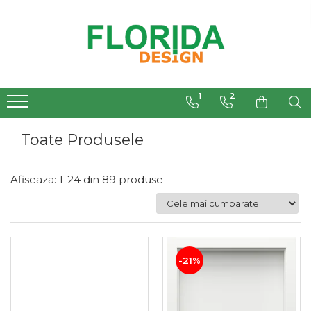
1
2
Toate Produsele
Afiseaza:
1-
24
din
89
produse
Filtre
-21%