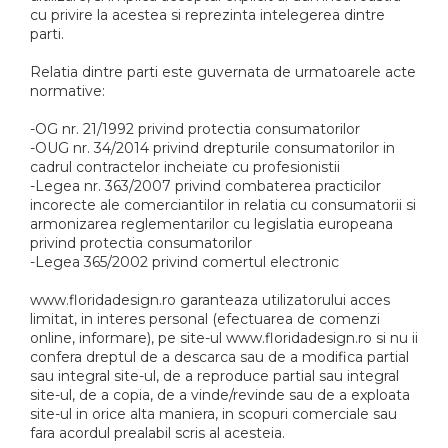
cu privire la acestea si reprezinta intelegerea dintre
parti.
Relatia dintre parti este guvernata de urmatoarele acte
normative:
-OG nr. 21/1992 privind protectia consumatorilor
-OUG nr. 34/2014 privind drepturile consumatorilor in
cadrul contractelor incheiate cu profesionistii
-Legea nr. 363/2007 privind combaterea practicilor
incorecte ale comerciantilor in relatia cu consumatorii si
armonizarea reglementarilor cu legislatia europeana
privind protectia consumatorilor
-Legea 365/2002 privind comertul electronic
www.floridadesign.ro garanteaza utilizatorului acces
limitat, in interes personal (efectuarea de comenzi
online, informare), pe site-ul www.floridadesign.ro si nu ii
confera dreptul de a descarca sau de a modifica partial
sau integral site-ul, de a reproduce partial sau integral
site-ul, de a copia, de a vinde/revinde sau de a exploata
site-ul in orice alta maniera, in scopuri comerciale sau
fara acordul prealabil scris al acesteia.