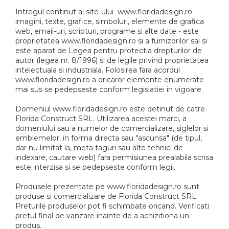
Intregul continut al site-ului www.floridadesign.ro -
imagini, texte, grafice, simboluri, elemente de grafica
web, email-uri, scripturi, programe si alte date - este
proprietatea www.floridadesign.ro si a furnizorilor sai si
este aparat de Legea pentru protectia drepturilor de
autor (legea nr. 8/1996) si de legile privind proprietatea
intelectuala si industriala. Folosirea fara acordul
www.floridadesign.ro a oricaror elemente enumerate
mai sus se pedepseste conform legislatiei in vigoare.
Domeniul www.floridadesign.ro este detinut de catre
Florida Construct SRL. Utilizarea acestei marci, a
domeniului sau a numelor de comercializare, siglelor si
emblemelor, in forma directa sau "ascunsa" (de tipul,
dar nu limitat la, meta taguri sau alte tehnici de
indexare, cautare web) fara permisiunea prealabila scrisa
este interzisa si se pedepseste conform legii.
Produsele prezentate pe www.floridadesign.ro sunt
produse si comercializare de Florida Construct SRL.
Preturile produselor pot fi schimbate oricand. Verificati
pretul final de vanzare inainte de a achizitiona un
produs.