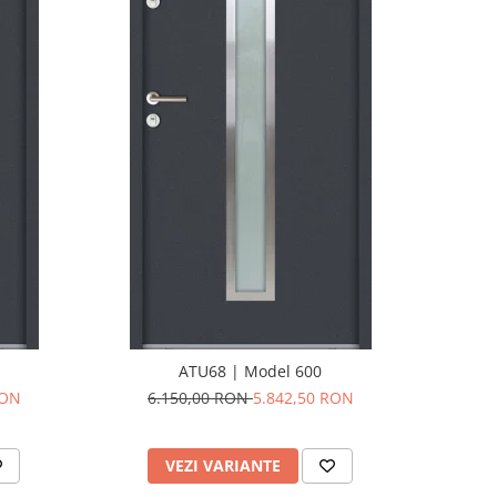
ATU68 | Model 600
RON
6.150,00 RON
5.842,50 RON
VEZI VARIANTE