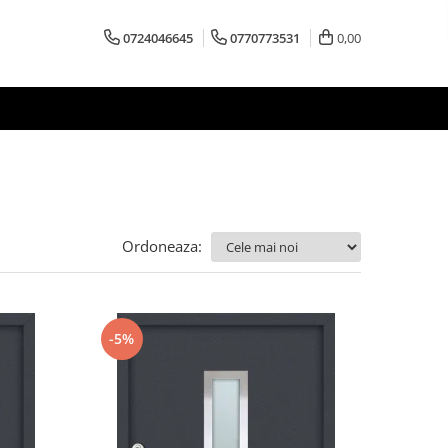
0724046645
0770773531
0,00
Ordoneaza:
-5%