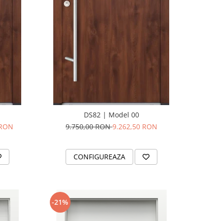
DS82 | Model 00
 RON
9.750,00 RON
9.262,50 RON
CONFIGUREAZA
-21%