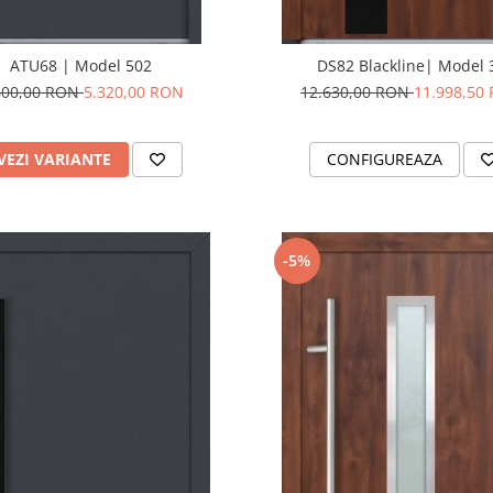
ATU68 | Model 502
DS82 Blackline| Model 
600,00 RON
5.320,00 RON
12.630,00 RON
11.998,50
VEZI VARIANTE
CONFIGUREAZA
-5%