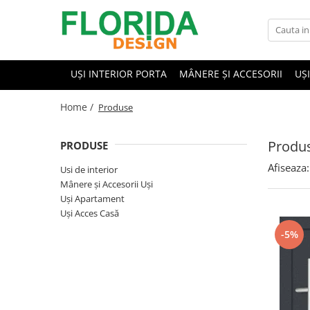
UȘI INTERIOR PORTA
MÂNERE ȘI ACCESORII
UȘ
Home /
Produse
Produ
PRODUSE
Afiseaza:
Usi de interior
Mânere și Accesorii Uși
Uși Apartament
Uși Acces Casă
-5%