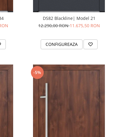
34
DS82 Blackline| Model 21
 RON
12.290,00 RON
11.675,50 RON
CONFIGUREAZA
-5%