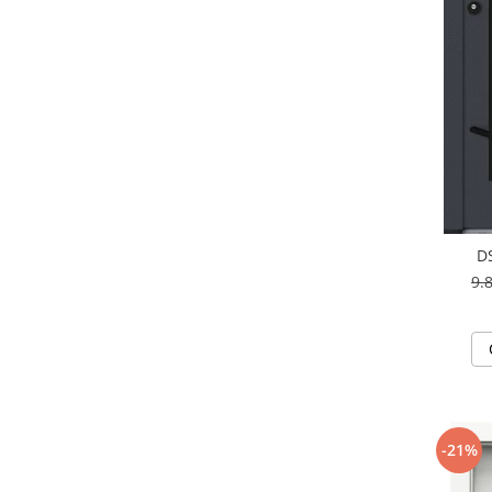
D
9.
-21%