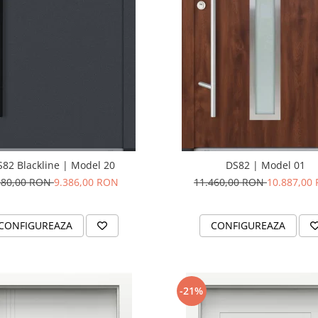
S82 Blackline | Model 20
DS82 | Model 01
880,00 RON
9.386,00 RON
11.460,00 RON
10.887,00
CONFIGUREAZA
CONFIGUREAZA
-21%