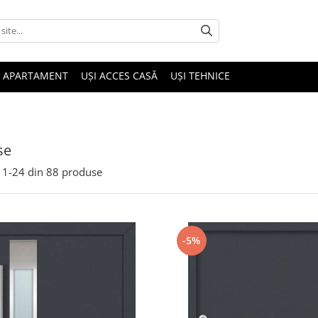
I APARTAMENT
UȘI ACCES CASĂ
UȘI TEHNICE
se
1-
24
din
88
produse
-5%