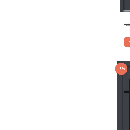
5.
-5%