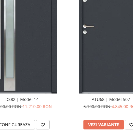
DS82 | Model 14
ATU68 | Model 507
800,00 RON
11.210,00 RON
5.100,00 RON
4.845,00 
CONFIGUREAZA
VEZI VARIANTE