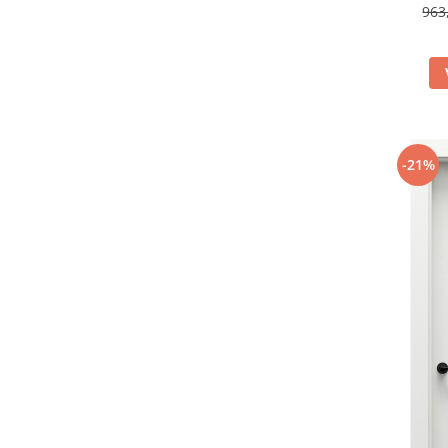
963
-21%