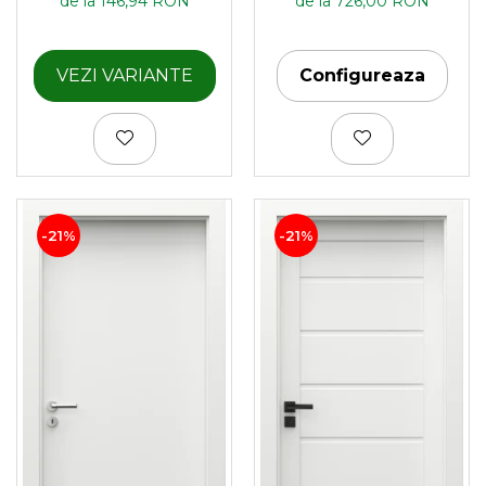
de la 146,94 RON
de la 726,00 RON
VEZI VARIANTE
Configureaza
-21%
-21%