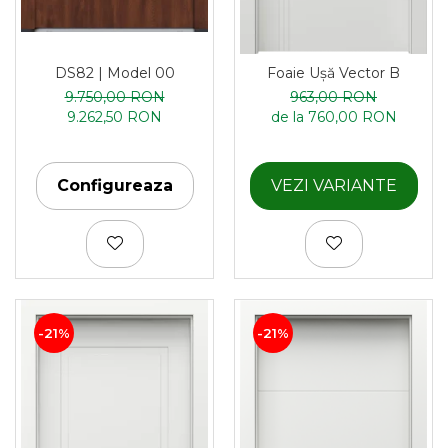
DS82 | Model 00
Foaie Ușă Vector B
9.750,00 RON
963,00 RON
9.262,50 RON
de la 760,00 RON
Configureaza
VEZI VARIANTE
-21%
-21%