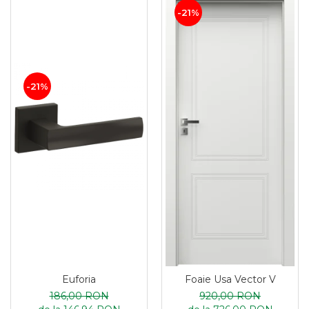
-21%
-21%
Euforia
Foaie Usa Vector V
186,00 RON
920,00 RON