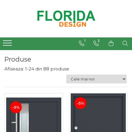
1
2
Produse
Afiseaza:
1-
24
din
88
produse
Filtre
-5%
-5%