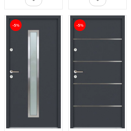
-5%
-5%