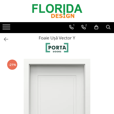
1
2
Foaie Ușă Vector Y
-21%