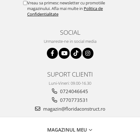
Vreau sa primesc newsletter cu promotiile
magazinului. Afla mai multe in
Politica de
Confidentialitate
SOCIAL
Urmareste-ne in social media
SUPORT CLIENTI
Luni-Vineri: 09.00-16.30
0724046645
0770773531
magazin@floridaconstruct.ro
MAGAZINUL MEU