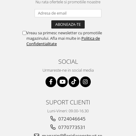
Nu rata ofertele si promotiile noastre
Vreau sa primesc newsletter cu promotiile
magazinului. Afla mai multe in
Politica de
Confidentialitate
SOCIAL
Urmareste-ne in social media
SUPORT CLIENTI
Luni-Vineri: 09.00-16.30
0724046645
0770773531
magazin@floridaconstruct.ro