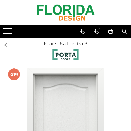
1
2
Foaie Usa Londra P
-21%