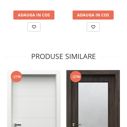
ADAUGA IN COS
ADAUGA IN COS
Costul livrării poate varia dacă produsul nu se încadrează în
standardele ce privesc greutatea, dimensiunea ori
destinația. Promoțiile sunt valabile la achiziția online a
produsului. Măsurătorile nu sunt incluse în prețul afișat
exceptând cazul în care se efectuează în Alba Iulia, Sibiu
sau Cluj Napoca. Serviciul de montaj este opțional contra
cost. Pentru mai multe detalii puteți apela unul din
PRODUSE SIMILARE
numerele puse la dispoziție.
-21%
-21%