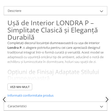
Descriere
Ușă de Interior LONDRA P –
Simplitate Clasică și Eleganță
Durabilă
Completați decorul locuinței dumneavoastră cu ușa de interior
Londra P
, o alegere potrivita pentru cei care apreciază designul
tradițional integrat într-o formă curată și versatilă. Acest model se
adaptează cu ușurință oricărui tip de ambient, aducând o notă de
echilibru și luminozitate în dormitoare, holuri sau spații de zi.
Opțiuni de Finisaj Adaptate Stilului
Dumneavoastră
Modelul Londra vă oferă posibilitatea de a alege textura perfectă
VEZI MAI MULT
în funcție de preferințe și de buget:
Suprafață Granulată (Vopsea Standard):
O textură
Informatii conformitate produs
tradițională, ideală pentru un plus de profunzime vizuală.
Caracteristici