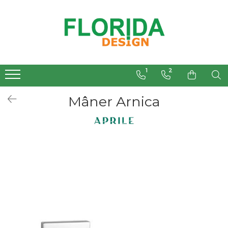
1
2
Mâner Arnica