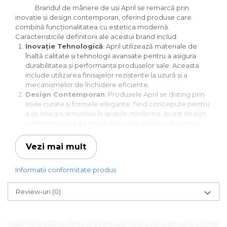
Brandul de mânere de uși April se remarcă prin
inovație și design contemporan, oferind produse care
combină funcționalitatea cu estetica modernă.
Caracteristicile definitorii ale acestui brand includ:
Inovație Tehnologică
: April utilizează materiale de
înaltă calitate și tehnologii avansate pentru a asigura
durabilitatea și performanța produselor sale. Aceasta
include utilizarea finisajelor rezistente la uzură și a
mecanismelor de închidere eficiente.
Design Contemporan
: Produsele April se disting prin
liniile curate și formele elegante, fiind concepute pentru
a se integra armonios în spațiile moderne. Acest design
contemporan este rezultatul colaborării cu designeri
talentați și a unei atenții deosebite la detalii.
Gama Variată de Produse
: April oferă o varietate de
Vezi mai mult
mânere de uși, potrivite pentru diferite stiluri și
preferințe. De la modele minimaliste la cele cu detalii
Informatii conformitate produs
elaborate, brandul răspunde unei game largi de cerințe
estetice.
Funcționalitate și Ergonomie
: Pe lângă aspectul
Review-uri
(0)
estetic, mânerele April sunt proiectate pentru a oferi
confort și ușurință în utilizare. Ergonomia este un factor
cheie în designul fiecărui produs, asigurând o prindere