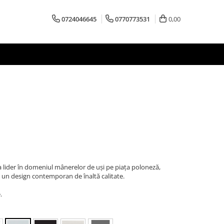
0724046645
0770773531
0,00
lider în domeniul mânerelor de uși pe piața poloneză,
un design contemporan de înaltă calitate.
.