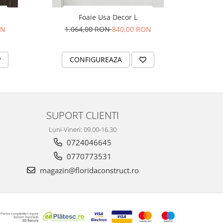
Foaie Usa Decor L
ON
1.064,00 RON
840,00 RON
94
CONFIGUREAZA
C
SUPORT CLIENTI
Luni-Vineri: 09.00-16.30
0724046645
0770773531
magazin@floridaconstruct.ro