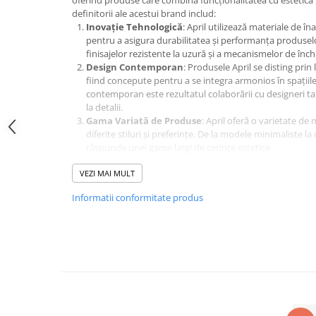
oferind produse care combină funcționalitatea cu estetica 
definitorii ale acestui brand includ:
Inovație Tehnologică
: April utilizează materiale de în
pentru a asigura durabilitatea și performanța produselor
finisajelor rezistente la uzură și a mecanismelor de înch
Design Contemporan
: Produsele April se disting prin 
fiind concepute pentru a se integra armonios în spații
contemporan este rezultatul colaborării cu designeri tal
la detalii.
Gama Variată de Produse
: April oferă o varietate de
diferite stiluri și preferințe. De la modele minimaliste la
răspunde unei game largi de cerințe estetice.
Funcționalitate și Ergonomie
: Pe lângă aspectul este
VEZI MAI MULT
proiectate pentru a oferi confort și ușurință în utilizar
în designul fiecărui produs, asigurând o prindere comodă
Informatii conformitate produs
Sustenabilitate
: În cadrul procesului de producție, Ap
ecologice și sustenabile. Alegerea materialelor și metod
spre reducerea impactului asupra mediului.
Diversitate
: April oferă opțiuni de diversitate pentru a 
clienților. Aceasta include diverse finisaje, culori și tex
produs unic care să se potrivească perfect cu designul int
Mânerele Aprile sunt echipate cu arcuri metalice duble