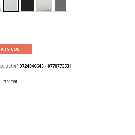
A IN COS
de ajutor?
0724046645
/
0770773531
informatii