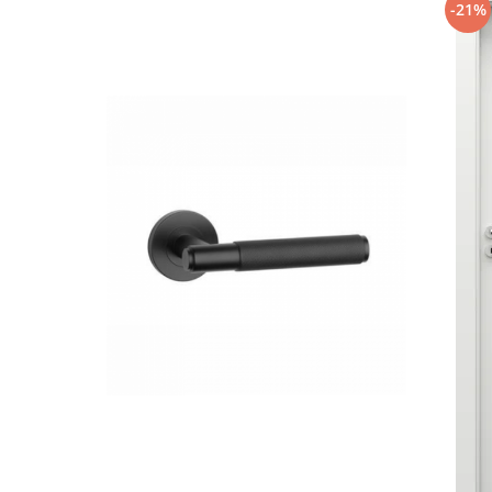
ușă și pe adaptoare metalice. O astfel de atenție la deta
-21%
confortabilă a fiecărui mâner Aprile.
Fiecare set contine:
- o pereche de manere - stanga/dreapta; ambele conec
- 2 bucăți rozete de montare (adaptoare de montare)
- ax din două piese (forma pătrată, dimensiuni 8mm x
- 2 buc șuruburi traversante
- set șuruburi hexagonale cu cheie hexagonală
- instructiuni de instalare
Mânerele sunt dedicate pentru a se potrivi uși cu gro
În cazul ușii mai groase, vă rugăm să ne furnizați toate 
montaj va fi adaptat nevoilor dumneavoastră.