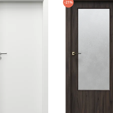
lii garantează utilizarea
-21%
tate la rozete de 7 mm
 8mm)
simea de 44 mm.
descrierile necesare, setul de