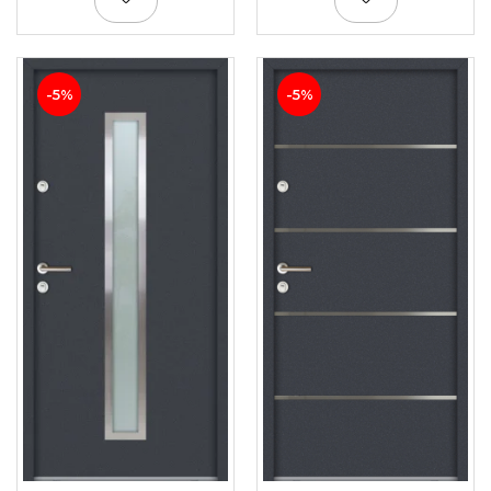
-5%
-5%