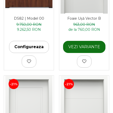
DS82 | Model 00
Foaie Ușă Vector B
9.750,00 RON
963,00 RON
9.262,50 RON
de la 760,00 RON
Configureaza
VEZI VARIANTE
-21%
-21%