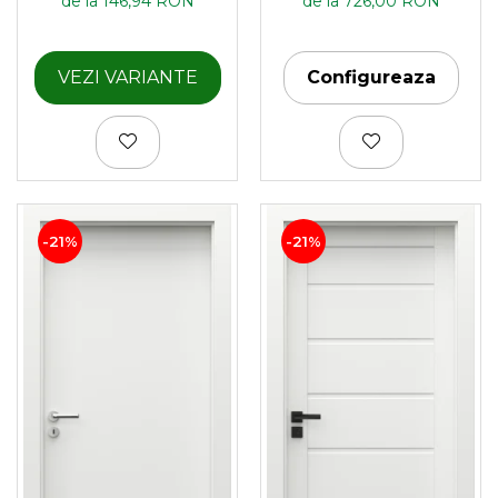
de la 146,94 RON
de la 726,00 RON
VEZI VARIANTE
Configureaza
-21%
-21%