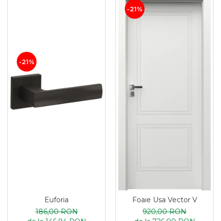
-21%
-21%
Euforia
Foaie Usa Vector V
186,00 RON
920,00 RON