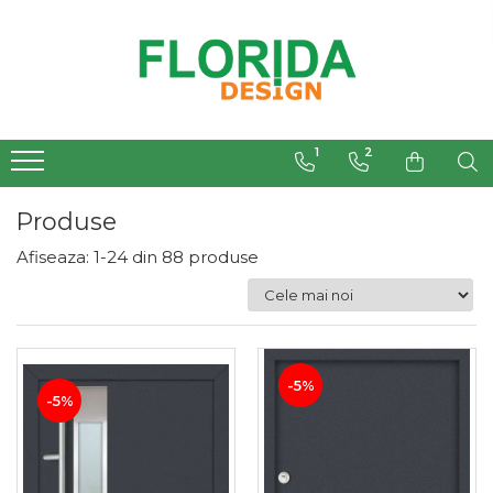
1
2
Produse
Afiseaza:
1-
24
din
88
produse
Filtre
-5%
-5%