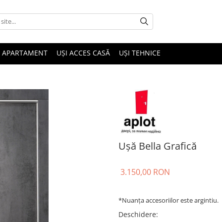
I APARTAMENT
UȘI ACCES CASĂ
UȘI TEHNICE
Ușă Bella Grafică
3.150,00 RON
*Nuanța accesoriilor este argintiu.
Deschidere
: