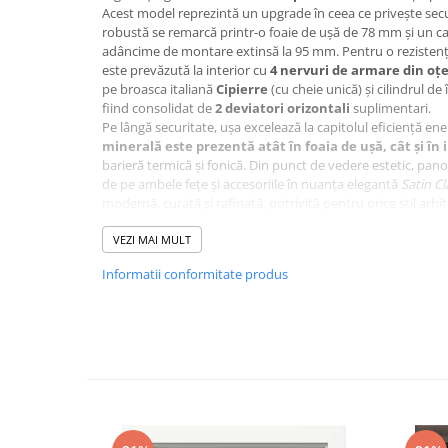
Acest model reprezintă un upgrade în ceea ce privește secur
robustă se remarcă printr-o foaie de ușă de 78 mm și un ca
adâncime de montare extinsă la 95 mm. Pentru o rezistență 
este prevăzută la interior cu
4 nervuri de armare din oțe
pe broasca italiană
Cipierre
(cu cheie unică) și cilindrul de 
fiind consolidat de
2 deviatori orizontali
suplimentari.
Pe lângă securitate, ușa excelează la capitolul eficiență ene
minerală este prezentă atât în foaia de ușă, cât și în 
barieră termică și fonică. Din punct de vedere estetic, pa
de pe ambele fețe și accesoriile în nuanța elegantă
Satin Cl
modernă, curată și rafinată, potrivită pentru orice stil arhit
VEZI MAI MULT
✨ Avantaje – De ce să alegi a
Informatii conformitate produs
Securitate mecanică:
Structură ranforsată cu 4 nervur
spate) și deviatori orizontali pentru o ancorare în toc.
Sistem de închidere italian:
Broască
Cipierre
și cili
Izolație termo-acustică:
Foaie groasă de 78 mm cu mie
de 95 mm și 2 contururi de etanșare împotriva curenților 
Componente de import:
Balamale reglabile și șurubur
Italia, ce garantează o culisare lină și rezistență în timp.
Design modern:
Accesorii cu finisaj
Satin Clasic
, mâne
solide din MDF de 10 mm pe ambele fețe.