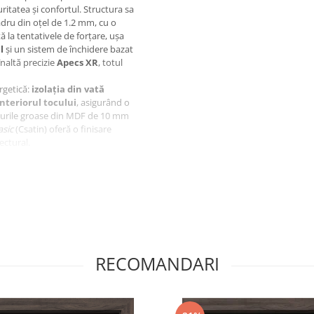
itatea și confortul. Structura sa
dru din oțel de 1.2 mm, cu o
la tentativele de forțare, ușa
l
și un sistem de închidere bazat
înaltă precizie
Apecs XR
, totul
rgetică:
izolația din vată
interiorul tocului
, asigurând o
nourile groase din MDF de 10 mm
asic
(Csatin) oferă o finisare
ectural.
cest model?
i din oțel (2 orizontale + 2 pe
ndru
Apecs XR
.
z din vată minerală, toc izolat
de aer, frigului și mirosurilor.
RECOMANDARI
i conice de siguranță fabricate în
r rozetă modern KEDR și panouri