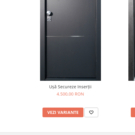
Ușă Secureze Inserții
4.500,00 RON
VEZI VARIANTE