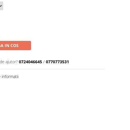
A IN COS
de ajutor?
0724046645
/
0770773531
informatii