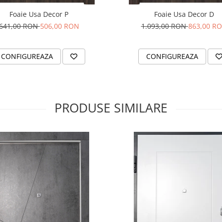
Foaie Usa Decor P
Foaie Usa Decor D
uranță)
641,00 RON
506,00 RON
1.093,00 RON
863,00 R
ntali (securitate extinsă)
a
rt Italia)
CONFIGUREAZA
CONFIGUREAZA
tip rozetă modernă
dern și rezistent la amprente
sime și 80 mm lățime inclus
PRODUSE SIMILARE
 „Aplot”
ducția de uși de intrare pe piața
d constant în pas cu tendințele
sformat pe parcursul istoriei sale
ă ce se întinde pe o suprafață de
ă cele mai riguroase standarde de