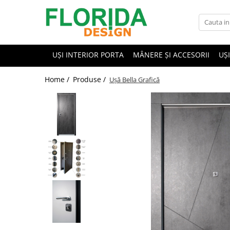
UȘI INTERIOR PORTA
MÂNERE ȘI ACCESORII
UȘ
Home /
Produse /
Ușă Bella Grafică