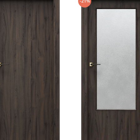
-21%
te:
0 mm
ilitate și izolare maximă)
izontal + 2 pe partea din spate)
pe ambele fețe (izolare fonică
oc) pentru o închidere etanșă
orsiune și încercări de efracție)
ntă în perete)
l metalic
(Import Italia), rezistentă la
 estetice de mascare incluse
0128/VP
(cheie unică, Producție