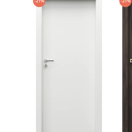
-21%
-21%
📊 Specificații Tehnice Detalia
📐 Dimensiuni și Cote de Montaj
Dimensiune gol zidărie (cote gol):
900 × 2060 mm
Dimensiune efectivă ușă (cu tot cu toc):
880 × 205
🚪 Foaia de Ușă (Structură & Izolație)
Grosime foaie de ușă:
78 mm (profil masiv pentru stab
Grosime tablă oțel:
0.8 mm
Ranforsare:
4 nervuri de armare din oțel (2 dispuse or
Panouri exterioare/interioare:
MDF robust de 10 mm 
suplimentară)
Izolație interioară:
Placă de vată minerală densa
Sistem de etanșare:
2 contururi de sigilare (foaie / t
🔲 Tocul (Cadrul masiv)
Tip toc:
Profil integral îndoit (rezistență superioară la t
Adâncime de montare toc:
95 mm (stabilitate excele
Grosime metal toc:
1.2 mm
Izolație toc:
Vată minerală integrată complet în profilu
Finisaj oțel:
Acoperire polimerică de calitate superioară 
uzură
Montaj:
3 orificii de fixare pe fiecare parte, cu dopuri
🔐 Încuietori, Feronerie & Accesorii
Mecanism de blocare principal:
Broască
Cipierre 5