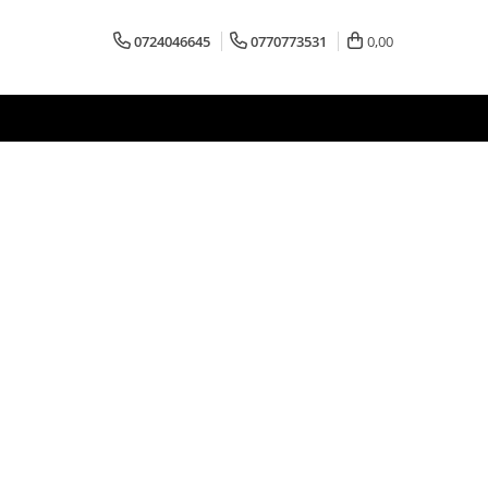
0724046645
0770773531
0,00