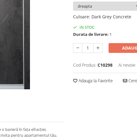
Culoare
:
Dark Grey Concrete
IN STOC
Durata de livrare:
1
ADAUG
Cod Produs:
C10298
Ai nevoie 
Adauga la Favorite
Cere 
o barieră în fața efracției,
trivita pentru apartamentul tău.