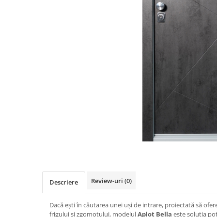
Review-uri
(0)
Descriere
Dacă ești în căutarea unei uși de intrare, proiectată să ofere 
frigului și zgomotului, modelul
Aplot Bella
este soluția po