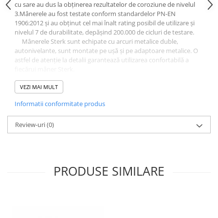
cu sare au dus la obținerea rezultatelor de coroziune de nivelul
3.Mânerele au fost testate conform standardelor PN-EN
1906:2012 și au obținut cel mai înalt rating posibil de utilizare și
nivelul 7 de durabilitate, depășind 200.000 de cicluri de testare.
Mânerele Sterk sunt echipate cu arcuri metalice duble,
autonivelante, sunt montate pe ușă și pe adaptoare metalice. O
astfel de atenție la detalii garantează utilizarea confortabilă a
fiecărui mâner Sterk.
Fiecare set contine:
- o pereche de manere - stanga/dreapta; ambele conectate la
VEZI MAI MULT
rozete de 7 mm
Informatii conformitate produs
- 2 bucăți rozete de montare (adaptoare de montare)
- ax din două piese (forma pătrată, dimensiuni 8mm x 8mm)
- 2 buc șuruburi traversante
Review-uri
(0)
- set șuruburi hexagonale cu cheie hexagonală
- instructiuni de instalare
Mânerele sunt dedicate pentru a se potrivi uși cu grosimea de
43 mm.
PRODUSE SIMILARE
În cazul ușii mai groase, vă rugăm să ne furnizați toate descrierile
necesare, setul de montaj va fi adaptat nevoilor dumneavoastră.