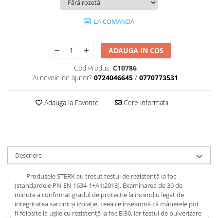
LA COMANDA
ADAUGA IN COS
Cod Produs:
C10786
Ai nevoie de ajutor?
0724046645
/
0770773531
Adauga la Favorite
Cere informatii
Descriere
Produsele STERK au trecut testul de rezistență la foc
(standardele PN-EN 1634-1+A1:2018). Examinarea de 30 de
minute a confirmat gradul de protecție la incendiu legat de
integritatea sarcinii și izolație, ceea ce înseamnă că mânerele pot
fi folosite la ușile cu rezistență la foc EI30, iar testul de pulverizare