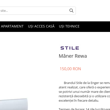
I APARTAMENT
UȘI ACCES CASĂ
UȘI TEHNICE
Mâner Rewa
150,00 RON
Brandul Stile de la Enger se remarc
atent realizat, care oferă o experie
se potrivi unui număr mare de clienț
rezistență deosebită și o utilizare 
excelenței în fiecare detaliu.
Termen de livrare: 14 zile lucrătoare