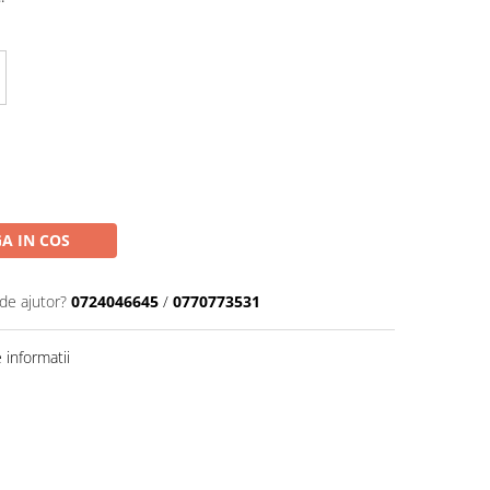
A IN COS
de ajutor?
0724046645
/
0770773531
informatii