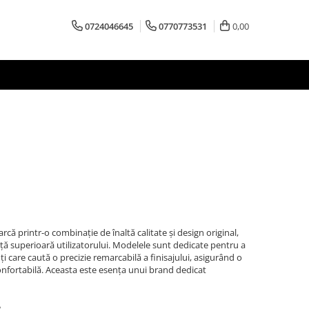
0724046645
0770773531
0,00
ă printr-o combinație de înaltă calitate și design original,
nță superioară utilizatorului. Modelele sunt dedicate pentru a
i care caută o precizie remarcabilă a finisajului, asigurând o
confortabilă. Aceasta este esența unui brand dedicat
.