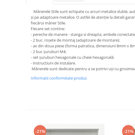
Mânerele Stile sunt echipate cu arcuri metalice duble, au
și pe adaptoare metalice. O astfel de atenție la detalii gara
fiecărui mâner Stile.
Fiecare set contine:
- pereche de manere - stanga si dreapta; ambele conectate
- 2 buc. roşete de montaj (adaptoare de montare);
- ax din doua piese (forma patratica, dimensiuni 8mm x 8
- 2 buc șuruburi M4;
- set șuruburi hexagonale cu cheie hexagonală;
- instructiuni de instalare.
Mânerele sunt dedicate pentru a se potrivi uși cu grosim
Informatii conformitate produs
-21%
-21%