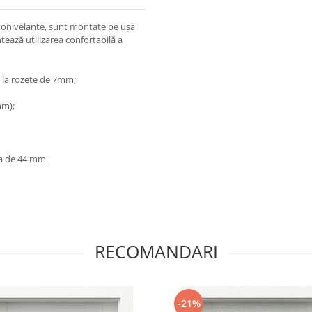
tonivelante, sunt montate pe ușă
ntează utilizarea confortabilă a
 la rozete de 7mm;
mm);
ea de 44 mm.
RECOMANDARI
-21%