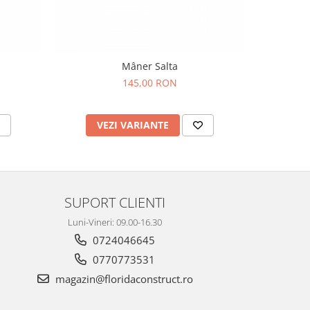
Mâner Salta
145,00 RON
VEZI VARIANTE
SUPORT CLIENTI
Luni-Vineri: 09.00-16.30
0724046645
0770773531
magazin@floridaconstruct.ro