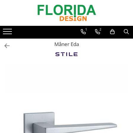
1
2
Mâner Eda