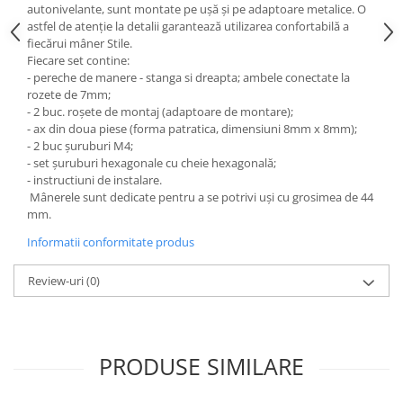
autonivelante, sunt montate pe ușă și pe adaptoare metalice. O
astfel de atenție la detalii garantează utilizarea confortabilă a
fiecărui mâner Stile.
Fiecare set contine:
- pereche de manere - stanga si dreapta; ambele conectate la
rozete de 7mm;
- 2 buc. roşete de montaj (adaptoare de montare);
- ax din doua piese (forma patratica, dimensiuni 8mm x 8mm);
- 2 buc șuruburi M4;
- set șuruburi hexagonale cu cheie hexagonală;
- instructiuni de instalare.
Mânerele sunt dedicate pentru a se potrivi uși cu grosimea de 44
mm.
Informatii conformitate produs
Review-uri
(0)
PRODUSE SIMILARE